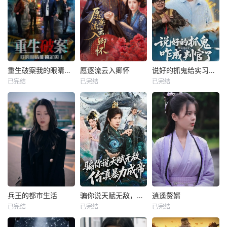
重生破案我的眼睛能锁定凶手
愿逐流云入卿怀
说好的抓鬼给实习证明，咋成判官了
已完结
已完结
已完结
兵王的都市生活
骗你说天赋无敌，你真暴力成帝
逍遥赘婿
已完结
已完结
已完结