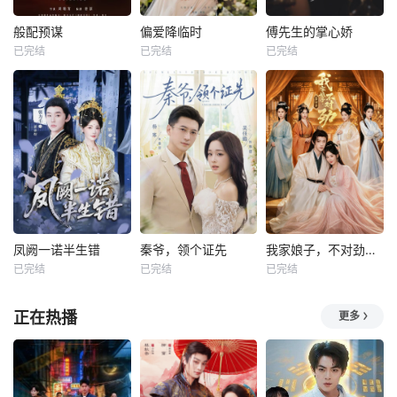
般配预谋
偏爱降临时
傅先生的掌心娇
已完结
已完结
已完结
凤阙一诺半生错
秦爷，领个证先
我家娘子，不对劲第四季
已完结
已完结
已完结
正在热播
更多