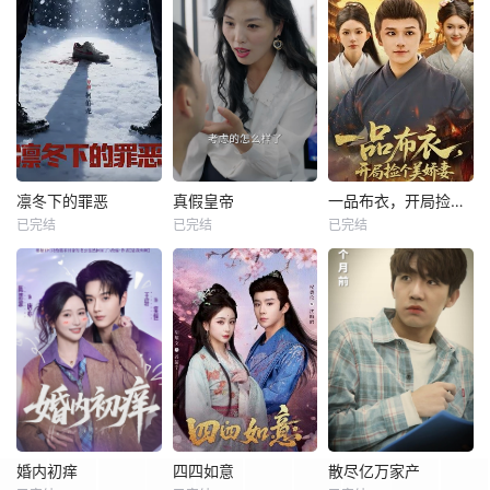
凛冬下的罪恶
真假皇帝
一品布衣，开局捡个美娇妻
已完结
已完结
已完结
婚内初痒
四四如意
散尽亿万家产