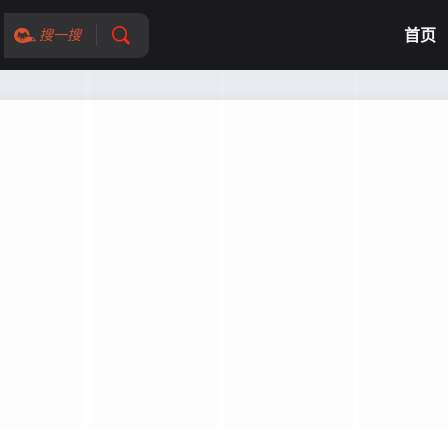
首页
搜一搜