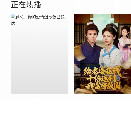
正在热播
顾总，你的爱情蛋炒饭已送达
给老婆花钱十倍返利，我富可敌国
已完结
已完结