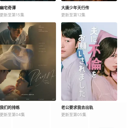
幽宅奇谭
大唐少年天行传
更新至第15集
更新至第12集
我们的排练
老公要求我去出轨
更新至第04集
更新至第05集