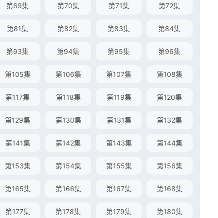
第69集
第70集
第71集
第72集
第81集
第82集
第83集
第84集
第93集
第94集
第95集
第96集
第105集
第106集
第107集
第108集
第117集
第118集
第119集
第120集
第129集
第130集
第131集
第132集
第141集
第142集
第143集
第144集
第153集
第154集
第155集
第156集
第165集
第166集
第167集
第168集
第177集
第178集
第179集
第180集