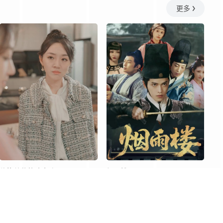
更多
偏执总裁的追妻路
烟雨楼
已完结
已完结