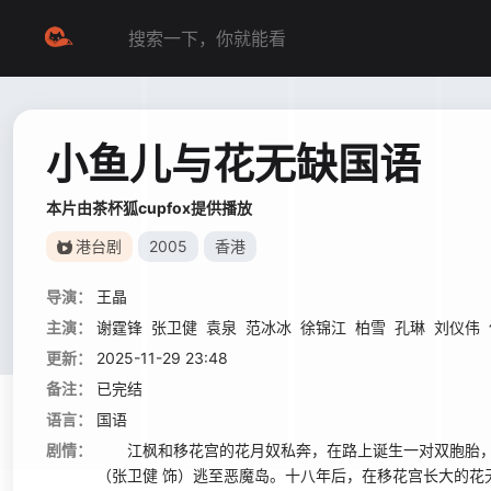
小鱼儿与花无缺国语
本片由茶杯狐cupfox提供播放
港台剧
2005
香港
导演：
王晶
主演：
谢霆锋
张卫健
袁泉
范冰冰
徐锦江
柏雪
孔琳
刘仪伟
更新：
2025-11-29 23:48
备注：
已完结
语言：
国语
剧情：
江枫和移花宫的花月奴私奔，在路上诞生一对双胞胎，单
（张卫健 饰）逃至恶魔岛。十八年后，在移花宫长大的花无