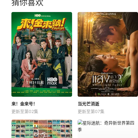
猜你喜欢
来！金来号！
当光芒消逝
更新至第02集
更新至第07集