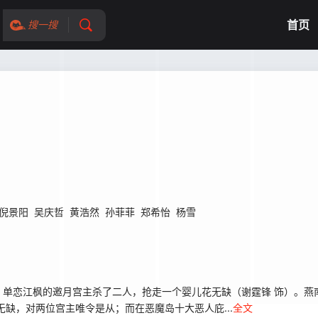
首页
搜一搜
倪景阳
吴庆哲
黄浩然
孙菲菲
郑希怡
杨雪
恋江枫的邀月宫主杀了二人，抢走一个婴儿花无缺（谢霆锋 饰）。燕
缺，对两位宫主唯令是从；而在恶魔岛十大恶人庇...
全文