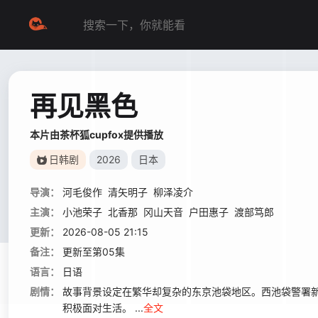
再见黑色
本片由茶杯狐cupfox提供播放
日韩剧
2026
日本
导演：
河毛俊作
清矢明子
柳泽凌介
主演：
小池荣子
北香那
冈山天音
户田惠子
渡部笃郎
更新：
2026-08-05 21:15
备注：
更新至第05集
语言：
日语
剧情：
故事背景设定在繁华却复杂的东京池袋地区。西池袋警署新
积极面对生活。 ...
全文