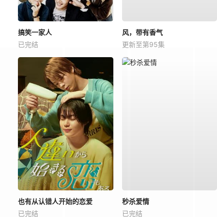
搞笑一家人
风，带有香气
已完结
更新至第95集
也有从认错人开始的恋爱
秒杀爱情
已完结
已完结