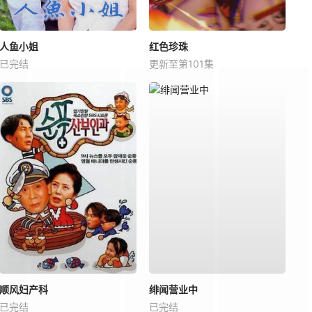
人鱼小姐
红色珍珠
已完结
更新至第101集
顺风妇产科
绯闻营业中
已完结
已完结