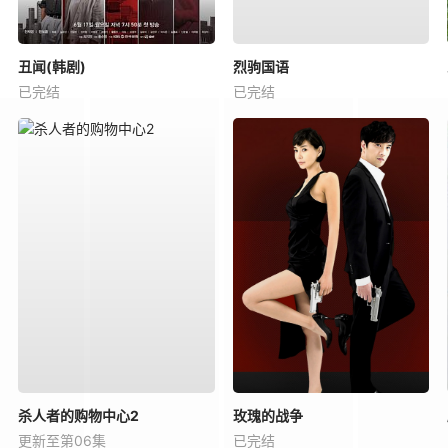
丑闻(韩剧)
烈驹国语
已完结
已完结
杀人者的购物中心2
玫瑰的战争
更新至第06集
已完结