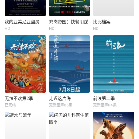
我的亚美尼亚幽灵
鸡肉帝国：快餐阴谋
比比档案
HD
HD
HD
无辣不欢第2季
走近这片海
前浪第二季
已完结
更新至第05集
更新至第04集