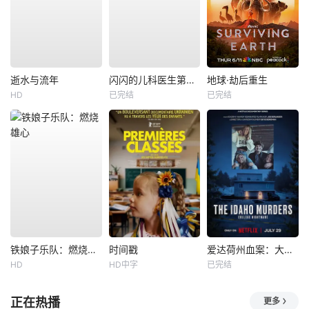
逝水与流年
闪闪的儿科医生第四季
地球·劫后重生
HD
已完结
已完结
铁娘子乐队：燃烧雄心
时间戳
爱达荷州血案：大学梦魇
HD
HD中字
已完结
正在热播
更多