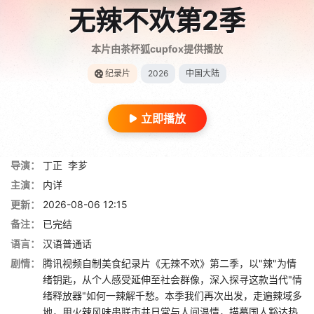
无辣不欢第2季
本片由茶杯狐cupfox提供播放
纪录片
2026
中国大陆
立即播放
导演：
丁正
李芗
主演：
内详
更新：
2026-08-06 12:15
备注：
已完结
语言：
汉语普通话
剧情：
腾讯视频自制美食纪录片《无辣不欢》第二季，以"辣"为情
绪钥匙，从个人感受延伸至社会群像，深入探寻这款当代"情
绪释放器"如何一辣解千愁。本季我们再次出发，走遍辣域多
地，用火辣风味串联市井日常与人间温情，描摹国人豁达热