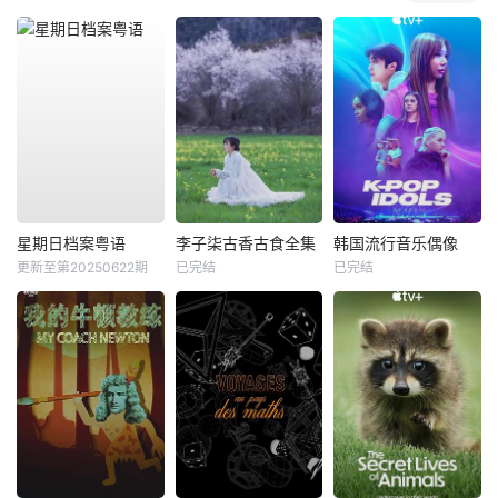
星期日档案粤语
李子柒古香古食全集
韩国流行音乐偶像
更新至第20250622期
已完结
已完结