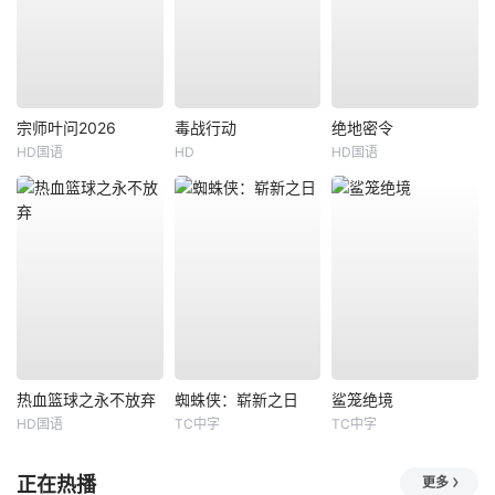
宗师叶问2026
毒战行动
绝地密令
HD国语
HD
HD国语
热血篮球之永不放弃
蜘蛛侠：崭新之日
鲨笼绝境
HD国语
TC中字
TC中字
正在热播
更多