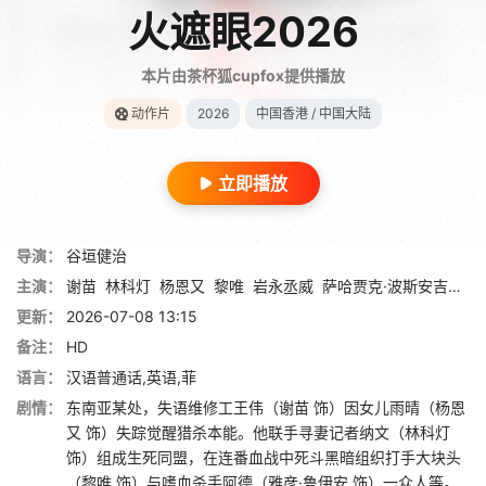
火遮眼2026
本片由茶杯狐cupfox提供播放
动作片
2026
中国香港 / 中国大陆
立即播放
导演：
谷垣健治
主演：
谢苗
林科灯
杨恩又
黎唯
岩永丞威
萨哈贾克·波斯安吉特
玛
更新：
2026-07-08 13:15
备注：
HD
语言：
汉语普通话,英语,菲
剧情：
东南亚某处，失语维修工王伟（谢苗 饰）因女儿雨晴（杨恩
又 饰）失踪觉醒猎杀本能。他联手寻妻记者纳文（林科灯
饰）组成生死同盟，在连番血战中死斗黑暗组织打手大块头
（黎唯 饰）与嗜血杀手阿德（雅彦·鲁伊安 饰）一众人等。