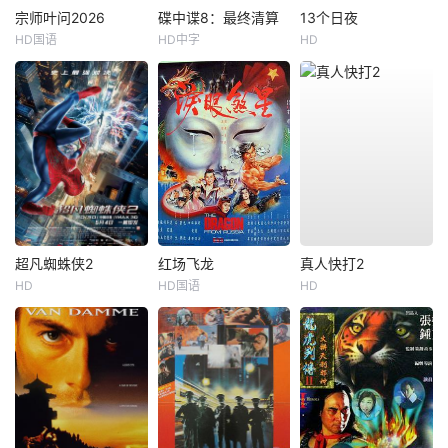
宗师叶问2026
碟中谍8：最终清算
13个日夜
HD国语
HD中字
HD
超凡蜘蛛侠2
红场飞龙
真人快打2
HD
HD国语
HD