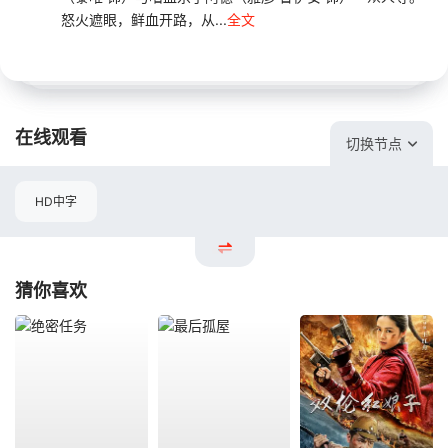
怒火遮眼，鲜血开路，从...
全文
在线观看
切换节点
HD中字
猜你喜欢