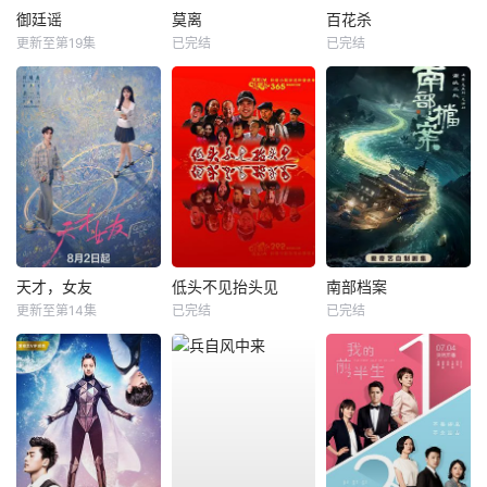
御廷谣
莫离
百花杀
更新至第19集
已完结
已完结
天才，女友
低头不见抬头见
南部档案
更新至第14集
已完结
已完结