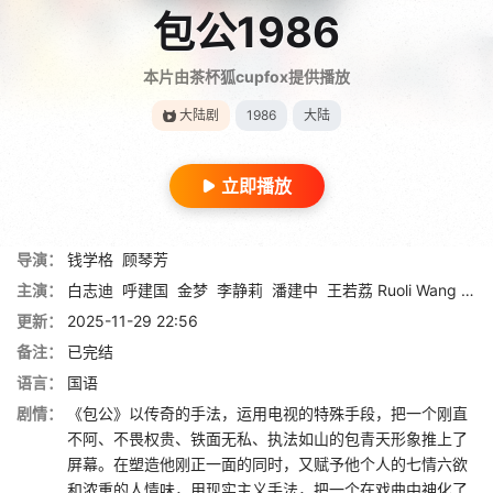
包公1986
本片由茶杯狐cupfox提供播放
大陆剧
1986
大陆
立即播放
导演：
钱学格
顾琴芳
主演：
白志迪
呼建国
金梦
李静莉
潘建中
王若荔 Ruoli Wang
赵
更新：
2025-11-29 22:56
备注：
已完结
语言：
国语
剧情：
《包公》以传奇的手法，运用电视的特殊手段，把一个刚直
不阿、不畏权贵、铁面无私、执法如山的包青天形象推上了
屏幕。在塑造他刚正一面的同时，又赋予他个人的七情六欲
和浓重的人情味，用现实主义手法，把一个在戏曲中神化了