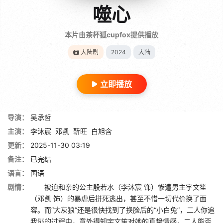
噬心
本片由茶杯狐cupfox提供播放
大陆剧
2024
大陆
立即播放
导演：
吴承哲
主演：
李沐宸
邓凯
靳旺
白旭含
更新：
2025-11-30 03:19
备注：
已完结
语言：
国语
剧情：
被迫和亲的公主殷若水（李沐宸 饰）惨遭男主宇文笙
（邓凯 饰）的暴虐后拼死逃出，甚至不惜一切代价换了面
容。而“大灰狼”还是很快找到了换脸后的“小白兔”，二人你追
我逃的过程中，意外得知宇文笙对她的真挚情感，二人能否