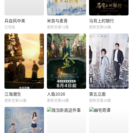
兵自风中来
米良与麦青
马背上的银行
已完结
更新至第13集
更新至第06集
江海潮生
人鱼2026
第五立面
更新至第24集
更新至第08集
更新至第26集