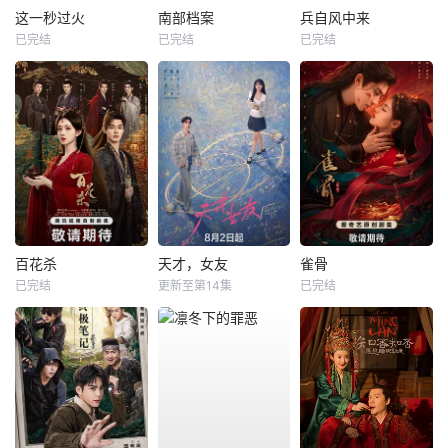
这一秒过火
南部档案
兵自风中来
已完结
已完结
已完结
百花杀
天才，女友
雀骨
已完结
更新至第14集
已完结