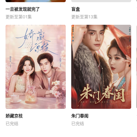
一旦被发现就完了
盲盒
更新至第01集
更新至第13集
娇藏京枝
朱门春闺
已完结
已完结