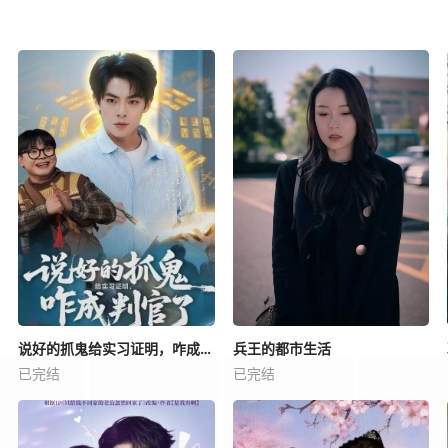
说好的抓鬼给实习证明，咋成判官了
兵王的都市生活
已完结
已完结