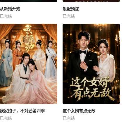
从新婚开始
般配预谋
已完结
已完结
我家娘子，不对劲第四季
这个女婿有点无敌
已完结
已完结