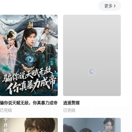
更多
骗你说天赋无敌，你真暴力成帝
逍遥赘婿
已完结
已完结