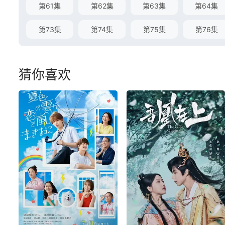
第61集
第62集
第63集
第64集
第73集
第74集
第75集
第76集
猜你喜欢