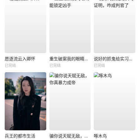
愿逐流云入卿怀
重生破案我的眼睛能锁定凶手
说好的抓鬼给实习证明，咋成判官了
已完结
已完结
已完结
兵王的都市生活
骗你说天赋无敌，你真暴力成帝
啄木鸟