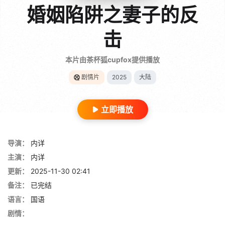
婚姻陷阱之妻子的反
击
本片由茶杯狐cupfox提供播放
剧情片
2025
大陆
立即播放
导演：
内详
主演：
内详
更新：
2025-11-30 02:41
备注：
已完结
语言：
国语
剧情：