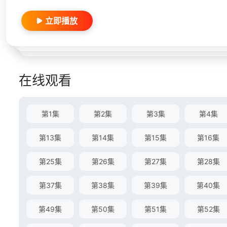
立即播放
在线观看
第1集
第2集
第3集
第4集
第13集
第14集
第15集
第16集
第25集
第26集
第27集
第28集
第37集
第38集
第39集
第40集
第49集
第50集
第51集
第52集