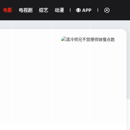
电影
电视剧
综艺
动漫
APP