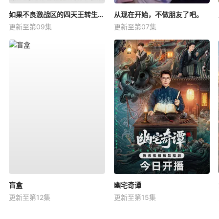
如果不良激战区的四天王转生成了偶像团体？
从现在开始，不做朋友了吧。
更新至第09集
更新至第07集
盲盒
幽宅奇谭
更新至第12集
更新至第15集