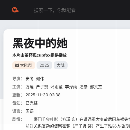
黑夜中的她
本片由茶杯狐cupfox提供播放
大陆剧
2025
大陆
导演：
安冬
何伟
主演：
方瑾
严子贤
蒲雨童
李泽雨
冶彦
邢文杰
更新：
2025-11-30 02:38
备注：
已完结
语言：
国语
剧情：
豪门千金叶影（方瑾 饰）在遭遇重大变故后因车祸失忆
却对关系复杂的督察霍骁（严子贤 饰）产生了难以抗拒的吸