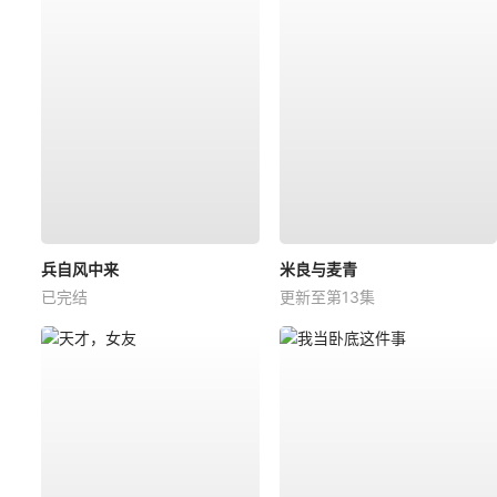
兵自风中来
米良与麦青
已完结
更新至第13集