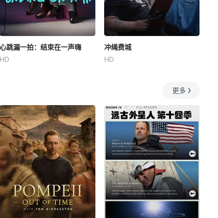
心跳漏一拍：结束在一声嗨
冲绳费城
HD
HD
更多