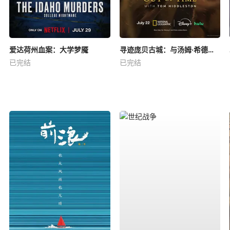
爱达荷州血案：大学梦魇
寻迹庞贝古城：与汤姆·希德勒斯顿同行
已完结
已完结