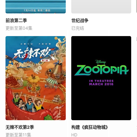
前浪第二季
世纪战争
更新至第04集
已完结
无辣不欢第2季
构建《疯狂动物城》
更新至第11集
HD