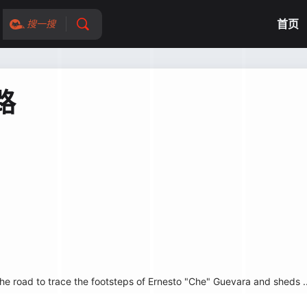
首页
搜一搜
路
 road to trace the footsteps of Ernesto "Che" Guevara and sheds ..