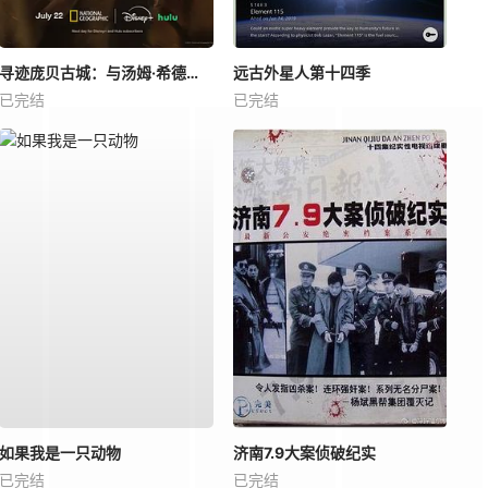
寻迹庞贝古城：与汤姆·希德勒斯顿同行
远古外星人第十四季
已完结
已完结
如果我是一只动物
济南7.9大案侦破纪实
已完结
已完结