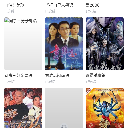
加油！美玲
毕打自己人粤语
爱2006
已完结
已完结
已完结
同事三分亲粤语
意难忘闽南语
霹雳战魔策
已完结
已完结
已完结