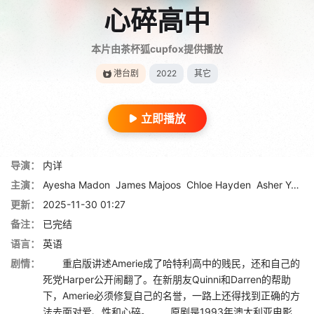
心碎高中
本片由茶杯狐cupfox提供播放
港台剧
2022
其它
立即播放
导演：
内详
主演：
Ayesha Madon
James Majoos
Chloe Hayden
Asher Yasbincek
更新：
2025-11-30 01:27
备注：
已完结
语言：
英语
剧情：
重启版讲述Amerie成了哈特利高中的贱民，还和自己的
死党Harper公开闹翻了。在新朋友Quinni和Darren的帮助
下，Amerie必须修复自己的名誉，一路上还得找到正确的方
法去面对爱、性和心碎。 原剧是1993年澳大利亚电影...