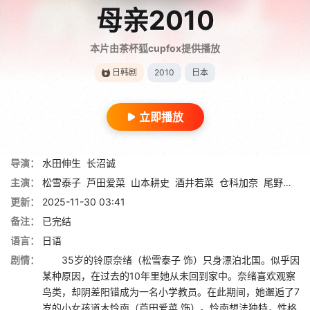
母亲2010
本片由茶杯狐cupfox提供播放
日韩剧
2010
日本
立即播放
导演：
水田伸生
长沼诚
主演：
松雪泰子
芦田爱菜
山本耕史
酒井若菜
仓科加奈
尾野真千子
更新：
2025-11-30 03:41
备注：
已完结
语言：
日语
剧情：
35岁的铃原奈绪（松雪泰子 饰）只身漂泊北国。似乎因
某种原因，在过去的10年里她从未回到家中。奈绪喜欢观察
鸟类，却阴差阳错成为一名小学教员。在此期间，她邂逅了7
岁的小女孩道木怜南（芦田爱菜 饰）。怜南想法独特，性格