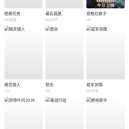
绝密任务
最后孤屋
双枪红娘子
HD国语
HD中字
HD
精灵猎人
怒杀
孤军突围
HD
HD
HD中字