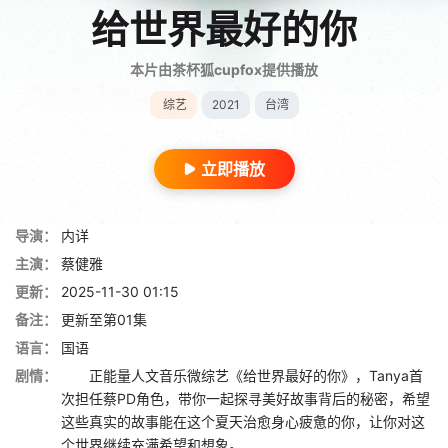
给世界最好的你
本片由茶杯狐cupfox提供播放
综艺
2021
台湾
立即播放
导演：
内详
主演：
蔡健雅
更新：
2025-11-30 01:15
备注：
更新至第01集
语言：
国语
剧情：
正能量人文音乐微综艺《给世界最好的你》，Tanya首
次担任蔡PD角色，带你一起探寻美好故事背后的秘密，希望
这些真实的故事能在这个夏天治愈身心疲惫的你，让你对这
个世界继续充满希望和想象。