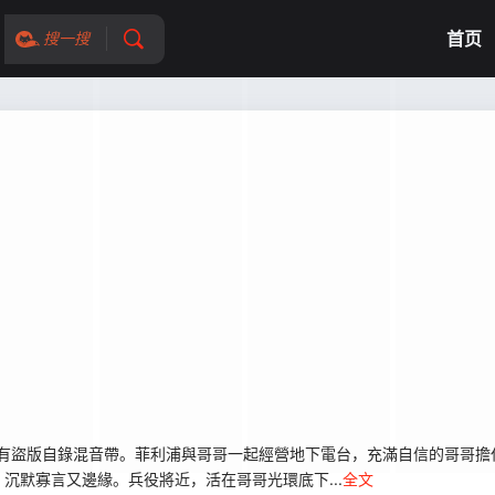
首页
搜一搜
有盜版自錄混音帶。菲利浦與哥哥一起經營地下電台，充滿自信的哥哥擔
沉默寡言又邊緣。兵役將近，活在哥哥光環底下...
全文