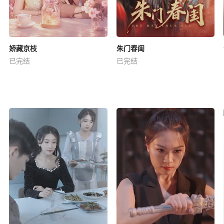
娇藏京枝
朱门春闺
已完结
已完结