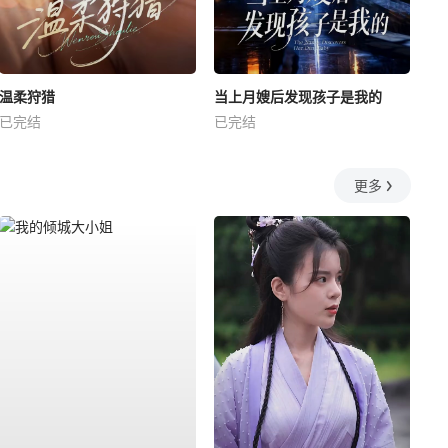
温柔狩猎
当上月嫂后发现孩子是我的
已完结
已完结
更多