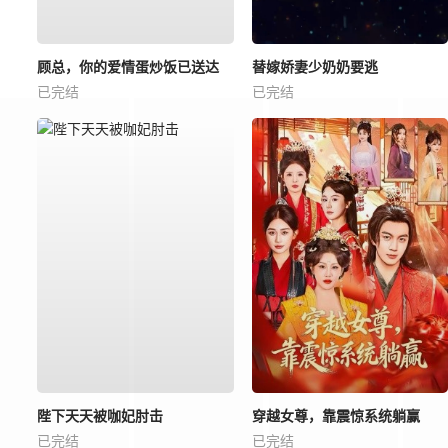
顾总，你的爱情蛋炒饭已送达
替嫁娇妻少奶奶要逃
已完结
已完结
陛下天天被咖妃肘击
穿越女尊，靠震惊系统躺赢
已完结
已完结