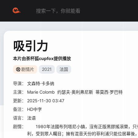
吸引力
本片由茶杯狐cupfox提供播放
剧情片
2021
法国
导演：
文森特·卡多纳
主演：
Marie Colomb
约瑟夫·奥利弗尼斯
蒂莫西·罗巴特
更新：
2025-11-30 03:47
备注：
HD中字
语言：
法语
剧情：
1980年法國布列塔尼小鎮，沒有正版黑膠搖滾樂，只
利，受到眾人矚目；擁有混音天份的菲利浦只能位居幕後，