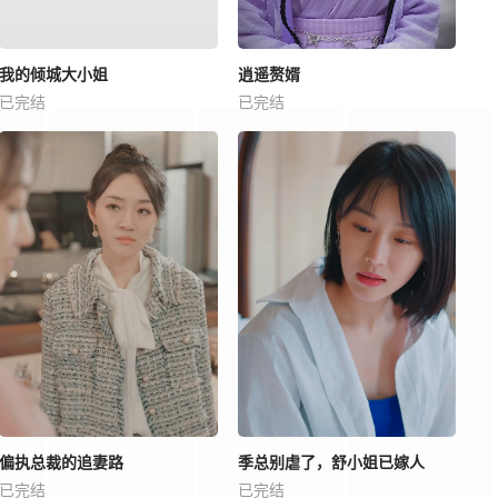
我的倾城大小姐
逍遥赘婿
已完结
已完结
偏执总裁的追妻路
季总别虐了，舒小姐已嫁人
已完结
已完结