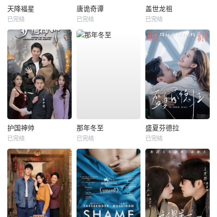
天降福星
唐诡奇谭
盖世龙祖
已完结
已完结
已完结
护国神帅
那年冬至
盛夏芬德拉
已完结
已完结
已完结