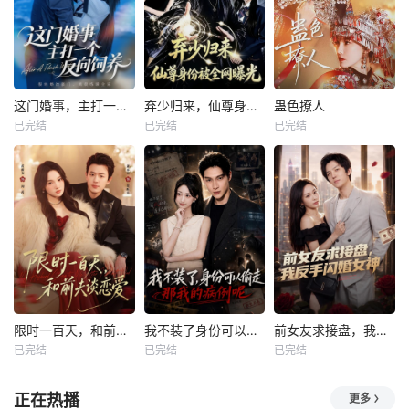
这门婚事，主打一个反向饲养
弃少归来，仙尊身份被全网曝光
蛊色撩人
已完结
已完结
已完结
限时一百天，和前夫谈恋爱
我不装了身份可以偷走那我的病例呢
前女友求接盘，我反手闪婚女神
已完结
已完结
已完结
正在热播
更多