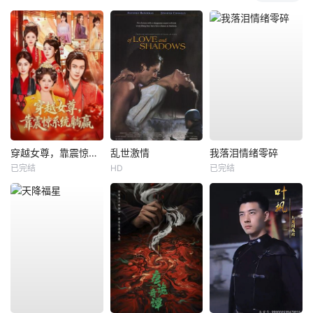
穿越女尊，靠震惊系统躺赢
乱世激情
我落泪情绪零碎
已完结
HD
已完结