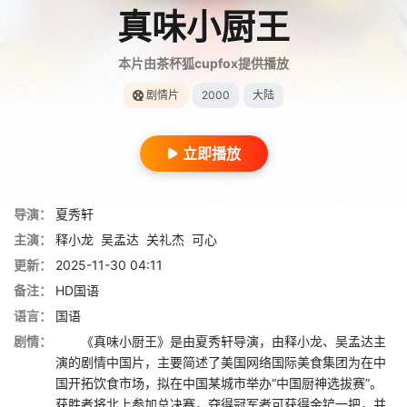
真味小厨王
本片由茶杯狐cupfox提供播放
剧情片
2000
大陆
立即播放
导演：
夏秀轩
主演：
释小龙
吴孟达
关礼杰
可心
更新：
2025-11-30 04:11
备注：
HD国语
语言：
国语
剧情：
《真味小厨王》是由夏秀轩导演，由释小龙、吴孟达主
演的剧情中国片，主要简述了美国网络国际美食集团为在中
国开拓饮食市场，拟在中国某城市举办“中国厨神选拔赛”。
获胜者将北上参加总决赛，夺得冠军者可获得金铲一把，并