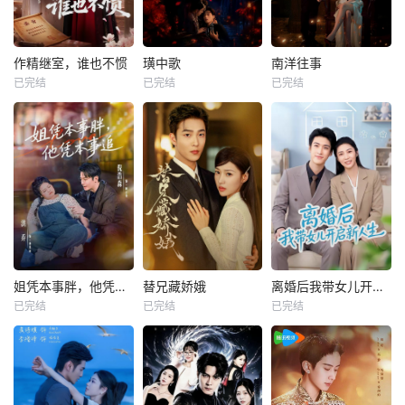
作精继室，谁也不惯
璜中歌
南洋往事
已完结
已完结
已完结
姐凭本事胖，他凭本事追
替兄藏娇娥
离婚后我带女儿开启新人生
已完结
已完结
已完结