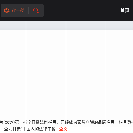
首页
搜一搜
(cctv)第一档全日播法制栏目，已经成为家喻户晓的品牌栏目。栏目秉
全力打造“中国人的法律午餐...
全文