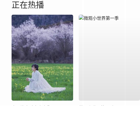
正在热播
李子柒古香古食全集
微观小世界第一季
已完结
已完结