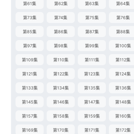
第61集
第62集
第63集
第64集
第73集
第74集
第75集
第76集
第85集
第86集
第87集
第88集
第97集
第98集
第99集
第100集
第109集
第110集
第111集
第112集
第121集
第122集
第123集
第124集
第133集
第134集
第135集
第136集
第145集
第146集
第147集
第148集
第157集
第158集
第159集
第160集
第169集
第170集
第171集
第172集