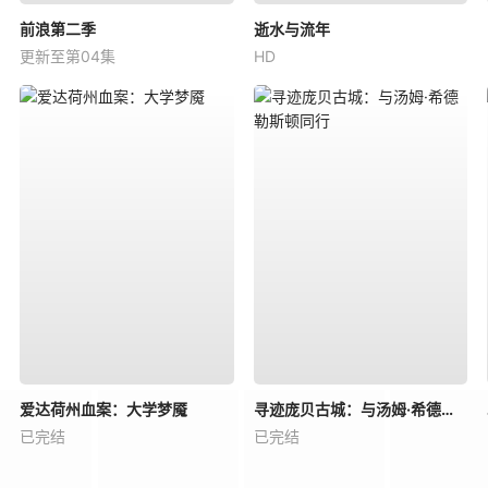
前浪第二季
逝水与流年
更新至第04集
HD
爱达荷州血案：大学梦魇
寻迹庞贝古城：与汤姆·希德勒斯顿同行
已完结
已完结