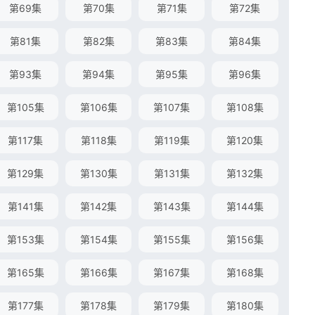
第69集
第70集
第71集
第72集
第81集
第82集
第83集
第84集
第93集
第94集
第95集
第96集
第105集
第106集
第107集
第108集
第117集
第118集
第119集
第120集
第129集
第130集
第131集
第132集
第141集
第142集
第143集
第144集
第153集
第154集
第155集
第156集
第165集
第166集
第167集
第168集
第177集
第178集
第179集
第180集