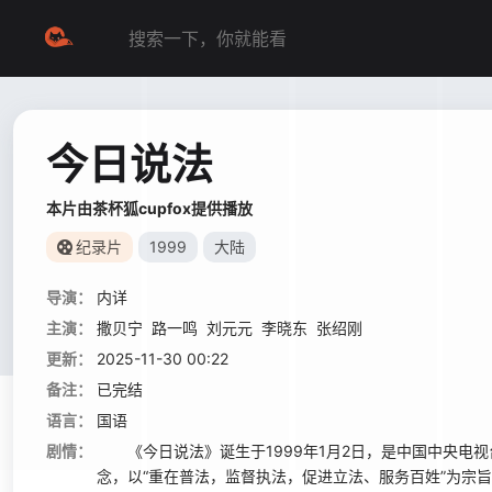
今日说法
本片由茶杯狐cupfox提供播放
纪录片
1999
大陆
导演：
内详
主演：
撒贝宁
路一鸣
刘元元
李晓东
张绍刚
更新：
2025-11-30 00:22
备注：
已完结
语言：
国语
剧情：
《今日说法》诞生于1999年1月2日，是中国中央电视台
念，以“重在普法，监督执法，促进立法、服务百姓”为宗旨，