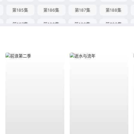
第185集
第186集
第187集
第188集
第197集
第198集
第199集
第200集
第209集
第210集
第211集
第212集