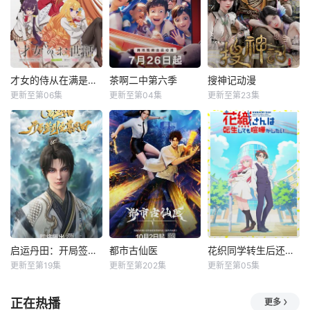
才女的侍从在满是高岭之花的贵族学校暗中照顾（毫无生活自理能力的）学院第一大小姐
茶啊二中第六季
搜神记动漫
更新至第06集
更新至第04集
更新至第23集
启运丹田：开局签到至尊丹田
都市古仙医
花织同学转生后还是想干架
更新至第19集
更新至第202集
更新至第05集
正在热播
更多