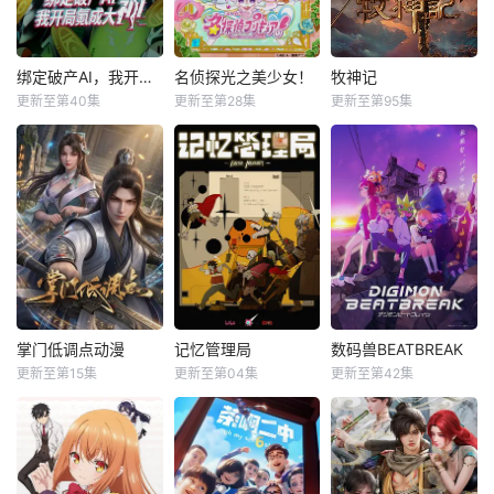
绑定破产AI，我开局氪成大神动态漫
名侦探光之美少女！
牧神记
更新至第40集
更新至第28集
更新至第95集
掌门低调点动漫
记忆管理局
数码兽BEATBREAK
更新至第15集
更新至第04集
更新至第42集