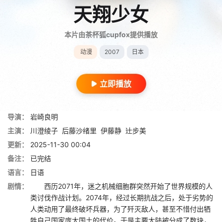
天翔少女
本片由茶杯狐cupfox提供播放
动漫
2007
日本
立即播放
导演：
岩崎良明
主演：
川澄绫子
后藤沙绪里
伊藤静
辻步美
更新：
2025-11-30 00:04
备注：
已完结
语言：
日语
剧情：
西历2071年，迷之机械细胞群突然开始了世界规模的人
类讨伐作战计划。2074年，经过长期抗战之后，处于劣势的
人类动用了最终破坏兵器，为了歼灭敌人，甚至不惜付出牺
牲自己国家庞大国土的代价。于是主要大陆被分成了数块，