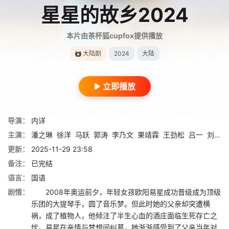
星星的故乡2024
本片由茶杯狐cupfox提供播放
大陆剧
2024
大陆
立即播放
导演：
内详
主演：
潘之琳
徐洋
马跃
郭涛
李乃文
果靖霖
王劲松
吕一
刘敏涛
更新：
2025-11-29 23:58
备注：
已完结
语言：
国语
剧情：
2008年奥运前夕，年轻女孩欧阳易星成功晋级成为顶级
乐团的大提琴手，圆了音乐梦。但此时她的父亲却突遭横
祸，成了植物人，他倾注了半生心血的酒庄面临生死存亡之
忧。易星在亲情与梦想间纠葛，她渐渐感受到了父亲当年对