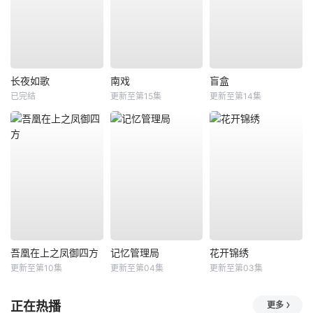
长夜如歌
南戏
盲盒
已完结
更新至第15集
更新至第14集
吾凰在上之凤御四方
记忆管理局
花开锦绣
更新至第10集
更新至第04集
更新至第03集
正在热播
更多