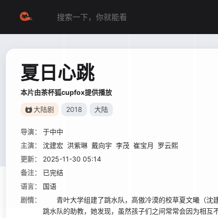
夏日心跳
本片由茶杯狐cupfox提供播放
大陆剧
2018
大陆
导演：
于中中
主演：
沈建宏
洪紫琳
戴向宇
李茂
崔宝月
罗云熙
更新：
2025-11-30 05:14
备注：
已完结
语言：
国语
剧情：
青叶大学组建了跳水队，高傲冷漠的校草夏文曦（沈建宏
跳水队的助教，她发现，虽然孩子们之间常常会因为相互不