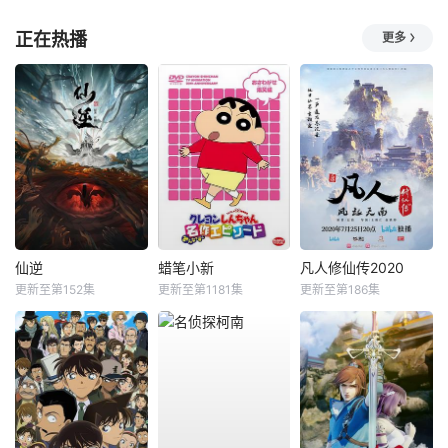
正在热播
更多
仙逆
蜡笔小新
凡人修仙传2020
更新至第152集
更新至第1181集
更新至第186集