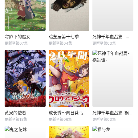
穹庐下的魔女
暗芝居第十七季
死神千年血战篇 -祸进谭-
更新至第07集
更新至第04集
更新至第03集
黄泉的使者
成长秀～向日葵马戏团～
死神千年血战篇-祸进谭-
更新至第18集
更新至第06集
更新至第03集