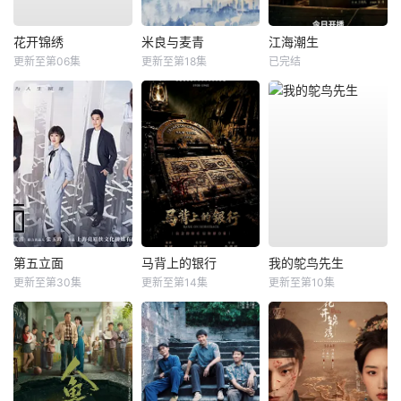
花开锦绣
米良与麦青
江海潮生
更新至第06集
更新至第18集
已完结
第五立面
马背上的银行
我的鸵鸟先生
更新至第30集
更新至第14集
更新至第10集