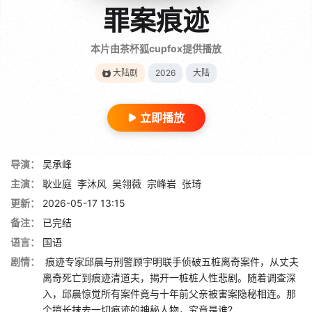
罪案痕迹
本片由茶杯狐cupfox提供播放
大陆剧
2026
大陆
立即播放
导演：
吴承峰
主演：
耿业庭
李沐风
吴翎薇
宗峰岩
张琦
更新：
2026-05-17 13:15
备注：
已完结
语言：
国语
剧情：
痕迹专家邱晨与刑警顾宇明联手侦破五桩离奇案件，从丈夫
离奇死亡到痕迹清道夫，揭开一桩桩人性悲剧。随着调查深
入，邱晨惊觉所有案件竟与十年前父亲被害案隐秘相连。那
个擅长抹去一切痕迹的神秘人物，究竟是谁?