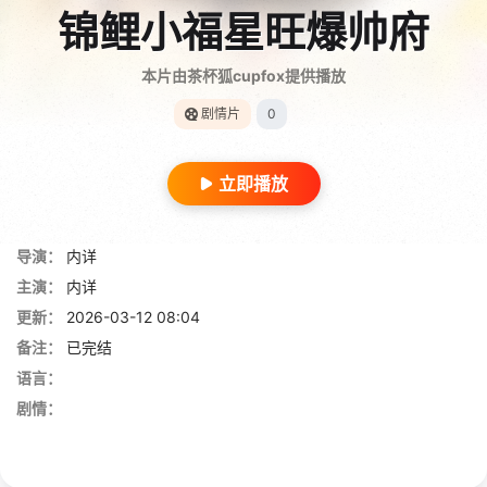
锦鲤小福星旺爆帅府
本片由茶杯狐cupfox提供播放
剧情片
0
立即播放
导演：
内详
主演：
内详
更新：
2026-03-12 08:04
备注：
已完结
语言：
剧情：