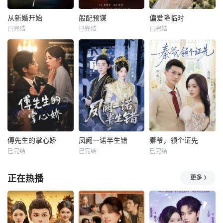
从新婚开始
般配预谋
偏爱降临时
已完结
已完结
已完结
傅先生的掌心娇
凤阙一诺半生错
秦爷，领个证先
已完结
已完结
已完结
正在热播
更多