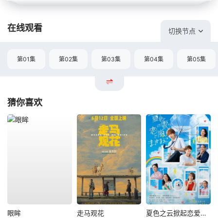
在线观看
切换节点
第01集
第02集
第03集
第04集
第05集
猜你喜欢
眼眸
走马观花
夏色之云掀起恋爱与风暴