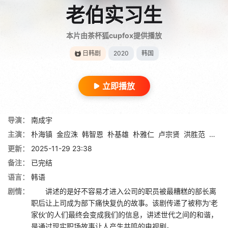
老伯实习生
本片由茶杯狐cupfox提供播放
日韩剧
2020
韩国
立即播放
导演：
南成宇
主演：
朴海镇
金应洙
韩智恩
朴基雄
朴雅仁
卢宗贤
洪胜范
金善
更新：
2025-11-29 23:38
备注：
已完结
语言：
韩语
剧情：
讲述的是好不容易才进入公司的职员被最糟糕的部长离
职后让上司成为部下痛快复仇的故事。该剧传递了被称为'老
家伙'的人们最终会变成我们的信息，讲述世代之间的和谐，
是通过现实职场故事让人产生共鸣的电视剧。