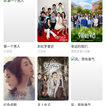
第一个男人
彩虹罗曼史
幸运的我们
已完结
已完结
更新至第128集
红色皮鞋
天上女子
风，带有香气