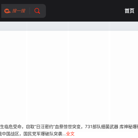
首页
搜一搜
危受命，窃取“日汪密约”血祭惊世突变，731部队细菌武器 库神秘爆
战中国战区，国民党军爆破队突袭...
全文