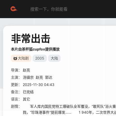
非常出击
本片由茶杯狐cupfox提供播放
大陆剧
2005
大陆
导演：
赵亮
主演：
汤镇宗
赵亮
郭达
更新：
2025-11-30 04:43
备注：
已完结
语言：
其它
剧情：
军人库内国民党特工爆破队全军覆没，“敢死队”浴火重生临
戮，“珍珠港事件”提前爆发…… 1 940年，二次世界大