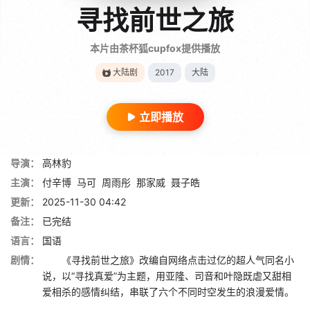
寻找前世之旅
本片由茶杯狐cupfox提供播放
大陆剧
2017
大陆
立即播放
导演：
高林豹
主演：
付辛博
马可
周雨彤
那家威
聂子皓
更新：
2025-11-30 04:42
备注：
已完结
语言：
国语
剧情：
《寻找前世之旅》改编自网络点击过亿的超人气同名小
说，以“寻找真爱”为主题，用亚隆、司音和叶隐既虐又甜相
爱相杀的感情纠结，串联了六个不同时空发生的浪漫爱情。