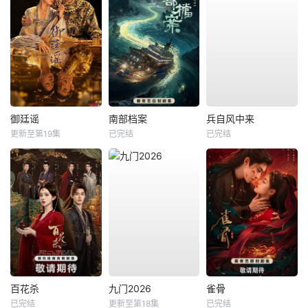
御廷谣
南部档案
兵自风中来
更新至第19集
已完结
已完结
百花杀
九门2026
雀骨
已完结
更新至第18集
已完结