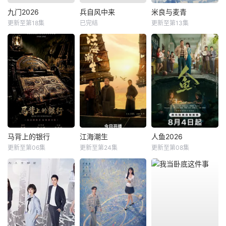
九门2026
兵自风中来
米良与麦青
更新至第18集
已完结
更新至第13集
马背上的银行
江海潮生
人鱼2026
更新至第06集
更新至第24集
更新至第08集