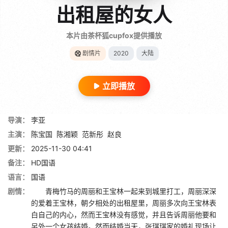
出租屋的女人
本片由茶杯狐cupfox提供播放
剧情片
2020
大陆
立即播放
导演：
李亚
主演：
陈宝国
陈湘颖
范新彤
赵良
更新：
2025-11-30 04:41
备注：
HD国语
语言：
国语
剧情：
青梅竹马的周丽和王宝林一起来到城里打工，周丽深深
的爱着王宝林，朝夕相处的出租屋里，周丽多次向王宝林表
白自己的内心，然而王宝林没有感觉，并且告诉周丽他要和
另外一个女孩结婚。然而结婚当天，张琪琪家的婚礼现场让