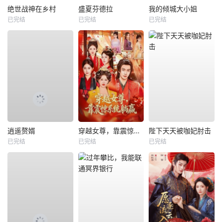
绝世战神在乡村
盛夏芬德拉
我的倾城大小姐
已完结
已完结
已完结
逍遥赘婿
穿越女尊，靠震惊系统躺赢
陛下天天被咖妃肘击
已完结
已完结
已完结