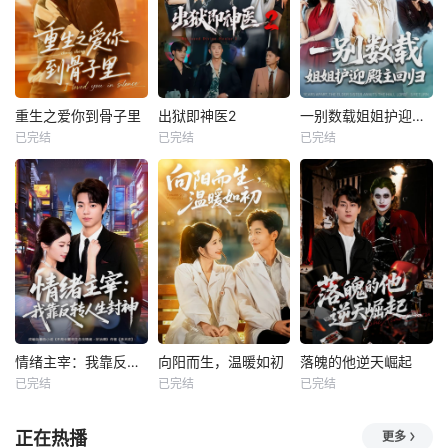
重生之爱你到骨子里
出狱即神医2
一别数载姐姐护迎殿主回归
已完结
已完结
已完结
情绪主宰：我靠反转人生封神
向阳而生，温暖如初
落魄的他逆天崛起
已完结
已完结
已完结
正在热播
更多