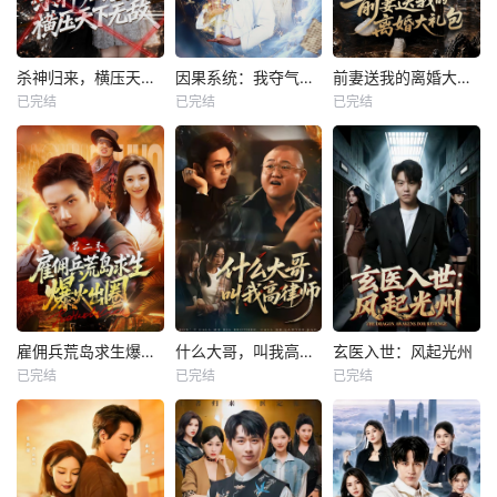
杀神归来，横压天下无敌
因果系统：我夺气运救苍生
前妻送我的离婚大礼包
已完结
已完结
已完结
雇佣兵荒岛求生爆火出圈第二季
什么大哥，叫我高律师
玄医入世：风起光州
已完结
已完结
已完结