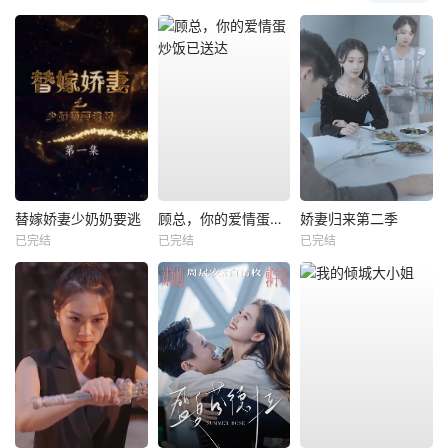
替嫁娇妻少奶奶要逃
顾总，你的爱情蛋炒饭已送达
娇妻归来第二季
已完结
已完结
已完结