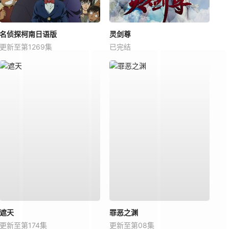
名侦探柯南日语版
灵剑尊
更新至第1269集
已完结
遮天
罪恶之渊
更新至第174集
更新至第08集