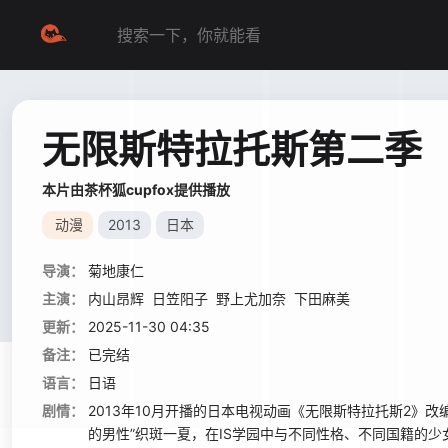
无限斯特拉托斯第二季
本片由茶杯狐cupfox提供播放
动漫
2013
日本
导演：
菊地康仁
主演：
内山昂辉
日笠阳子
野上尤加奈
下田麻美
更新：
2025-11-30 04:35
备注：
已完结
语言：
日语
剧情：
2013年10月开播的日本电视动画《无限斯特拉托斯2》改编自
的男性”织斑一夏，在IS学园中与不同性格、不同国籍的少女