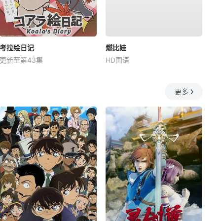
考拉绘日记
燃比娃
更新至第43集
HD国语
更多