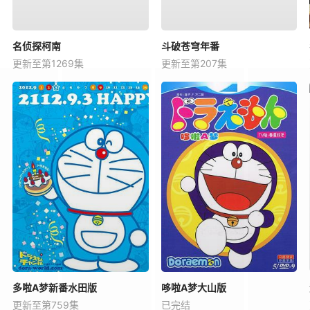
名侦探柯南
斗破苍穹年番
更新至第1269集
更新至第207集
多啦A梦新番水田版
哆啦A梦大山版
更新至第759集
已完结