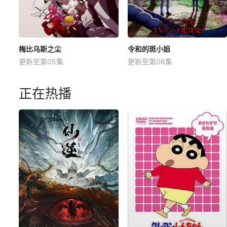
梅比乌斯之尘
令和的斑小姐
更新至第05集
更新至第06集
正在热播