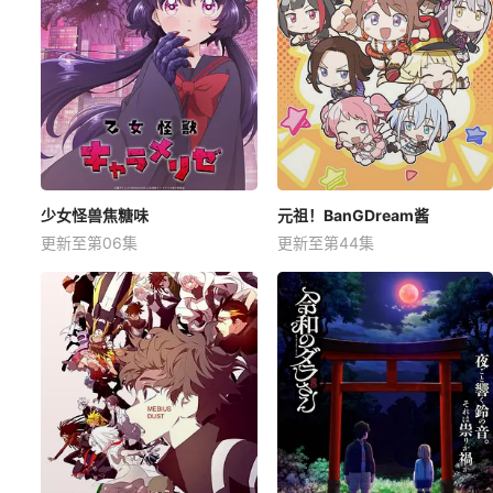
少女怪兽焦糖味
元祖！BanGDream酱
更新至第06集
更新至第44集