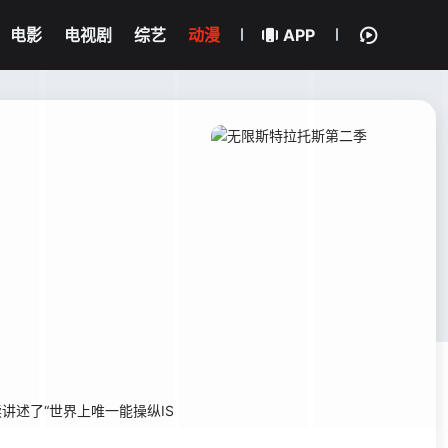
电影
电视剧
综艺
动漫
APP
续讲述了“世界上唯一能操纵IS