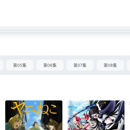
第05集
第06集
第07集
第08集