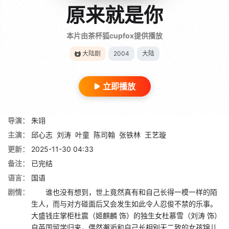
原来就是你
本片由茶杯狐cupfox提供播放
大陆剧
2004
大陆
立即播放
导演：
朱翊
主演：
邱心志
刘涛
叶童
陈司翰
张铁林
王艺璇
更新：
2025-11-30 04:33
备注：
已完结
语言：
国语
剧情：
谁也没有想到，世上竟然真有和自己长得一模一样的陌
生人，而与对方碰面后又会发生如此令人忍俊不禁的乐事。
大盛钱庄掌柜杜震（姬麒麟 饰）的独生女杜慕雪（刘涛 饰）
自英国留学归来，偶然邂逅和自己长相别无二致的女孩锦儿