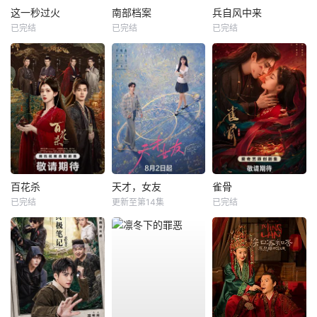
这一秒过火
南部档案
兵自风中来
已完结
已完结
已完结
百花杀
天才，女友
雀骨
已完结
更新至第14集
已完结