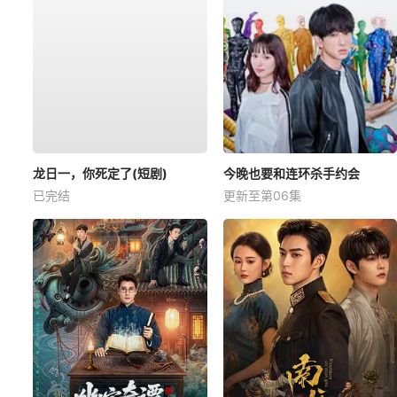
龙日一，你死定了(短剧)
今晚也要和连环杀手约会
已完结
更新至第06集