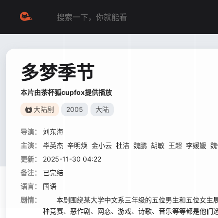
多梦季节
本片由茶杯狐cupfox提供播放
大陆剧
2005
大陆
导演：
刘东海
主演：
毕英杰
辛明焕
金小云
杜洁
魏鹏
胡敏
王超
李媛媛
魏
更新：
2025-11-30 04:22
备注：
已完结
语言：
国语
剧情：
本剧围绕某大学中文系三年级的五位男生和五位女生展
种竞赛、恶作剧、网恋、游戏、诗歌、音乐等等都是他们选