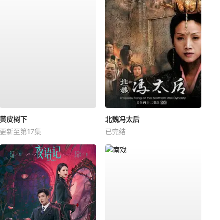
黄皮树下
北魏冯太后
更新至第17集
已完结