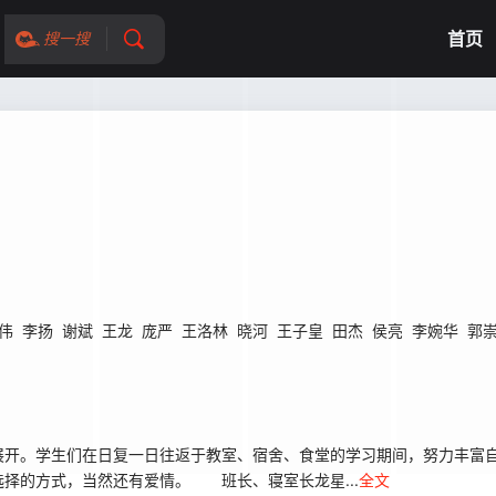
首页
搜一搜
伟
李扬
谢斌
王龙
庞严
王洛林
晓河
王子皇
田杰
侯亮
李婉华
郭
开。学生们在日复一日往返于教室、宿舍、食堂的学习期间，努力丰富自
择的方式，当然还有爱情。 班长、寝室长龙星...
全文