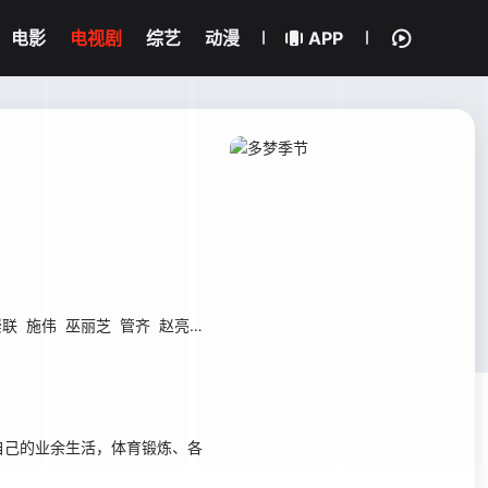
电影
电视剧
综艺
动漫
APP
崇联
施伟
巫丽芝
管齐
赵亮
杨学东
刘静
周林
刘玉斌
周波
魏飞
方
己的业余生活，体育锻炼、各