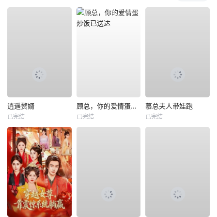
逍遥赘婿
顾总，你的爱情蛋炒饭已送达
慕总夫人带娃跑
已完结
已完结
已完结