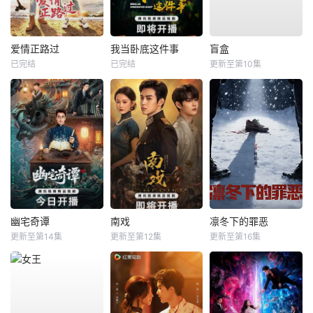
爱情正路过
我当卧底这件事
盲盒
已完结
已完结
更新至第10集
幽宅奇谭
南戏
凛冬下的罪恶
更新至第14集
更新至第12集
更新至第16集