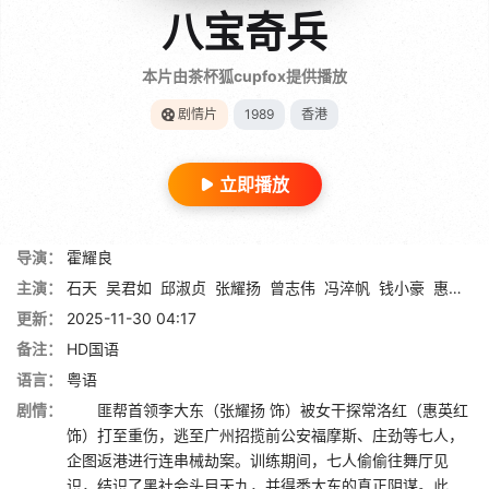
八宝奇兵
本片由茶杯狐cupfox提供播放
剧情片
1989
香港
立即播放
导演：
霍耀良
主演：
石天
吴君如
邱淑贞
张耀扬
曾志伟
冯淬帆
钱小豪
惠英红
更新：
2025-11-30 04:17
备注：
HD国语
语言：
粤语
剧情：
匪帮首领李大东（张耀扬 饰）被女干探常洛红（惠英红
饰）打至重伤，逃至广州招揽前公安福摩斯、庄劲等七人，
企图返港进行连串械劫案。训练期间，七人偷偷往舞厅见
识，结识了黑社会头目天九，并得悉大东的真正阴谋。此