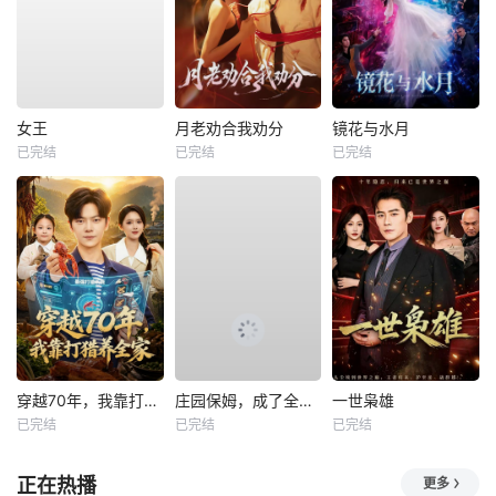
女王
月老劝合我劝分
镜花与水月
已完结
已完结
已完结
穿越70年，我靠打猎养全家
庄园保姆，成了全家白月光
一世枭雄
已完结
已完结
已完结
正在热播
更多