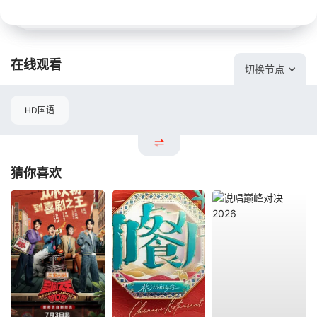
在线观看
切换节点
HD国语
猜你喜欢