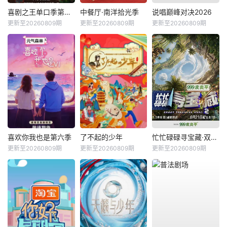
喜剧之王单口季第三季
中餐厅·南洋拾光季
说唱巅峰对决2026
更新至20260809期
更新至20260809期
更新至20260809期
喜欢你我也是第六季
了不起的少年
忙忙碌碌寻宝藏·双人成行季
更新至20260809期
更新至20260809期
更新至20260809期