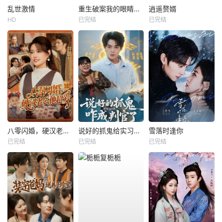
乱世激情
重生破案我的眼睛能锁定凶手
逍遥赘婿
HD
已完结
已完结
八零闪婚，硬汉老公他超爱
说好的抓鬼给实习证明，咋成判官了
雪落时逢你
已完结
已完结
已完结