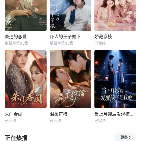
普通的恋爱
仆人的王子殿下
娇藏京枝
更新至第06集
更新至第06集
已完结
朱门春闺
温柔狩猎
当上月嫂后发现孩子是我的
已完结
已完结
已完结
正在热播
更多