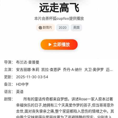
远走高飞
本片由茶杯狐cupfox提供播放
剧情片
2020
英国
立即播放
导演：
布兰达∙查普曼
主演：
安吉丽娜·朱莉
凯拉·查恩萨
乔丹·A·纳什
大卫·奥伊罗
迈克尔·凯恩
更新：
2025-11-30 03:54
备注：
HD中字
语言：
英语
剧情：
所有的童话传奇都来自梦想。讲述Rose一家人原本过著
幸福快乐的日子,她拥有三个天真爱作梦的孩子,但当哥哥意外
去世,面对丧失挚亲之痛,整个家庭都陷入悲伤的情绪之中。其
中两个兄妹彼得与爱丽丝更为了逃避残酷的现实，分别走入