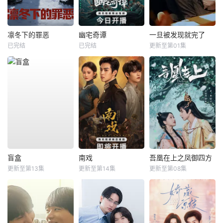
凛冬下的罪恶
幽宅奇谭
一旦被发现就完了
已完结
已完结
更新至第01集
盲盒
南戏
吾凰在上之凤御四方
更新至第13集
更新至第14集
更新至第08集