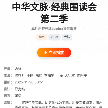
中华文脉·经典围读会
第二季
本片由茶杯狐cupfox提供播放
综艺
2023
大陆
立即播放
导演：
内详
主演：
濮存昕
王刚
陈瑶
李梅里
止庵
孟宪实
向阳乎
更新：
2025-11-30 03:51
备注：
已完结
语言：
国语
剧情：
穿越中华文脉，历史朝代为主题，用美文做剧本，用声
音做表演。每场邀请多位嘉宾同台围读，涵盖演绎名家、音